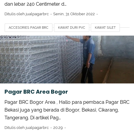
dan lebar 240 Centimeter d…
Ditulis oleh
jualpagarbrc
Senin, 31 Oktober 2022
ACCESORIES PAGAR BRC
KAWAT DURI PVC
KAWAT SILET
PAGAR BRC
PAGAR BRC BEKASI
PAGAR BRC GISMA
PAGAR BRC JAWA BARAT
PINTU DORONG PAGAR BRC
TIANG PAGAR BRC
TOPI TIANG BRC
Pagar BRC Area Bogor
Pagar BRC Bogor Area , Hallo para pembaca Pagar BRC
Bekasi juga yang berada di Bogor, Bekasi, Cikarang,
Tangerang. Di artikel Pag…
Ditulis oleh
jualpagarbrc
20.29