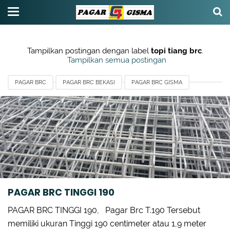
Tampilkan postingan dengan label
topi tiang brc
.
Tampilkan semua postingan
PAGAR BRC
PAGAR BRC BEKASI
PAGAR BRC GISMA
PAGAR BRC JAWA BARAT
TIANG PAGAR BRC
TIANG Y BANDARA TASIKMALAYA
TOPI TIANG BRC
WIREROOD
PAGAR BRC TINGGI 190
PAGAR BRC TINGGI 190, Pagar Brc T.190 Tersebut
memiliki ukuran Tinggi 190 centimeter atau 1,9 meter