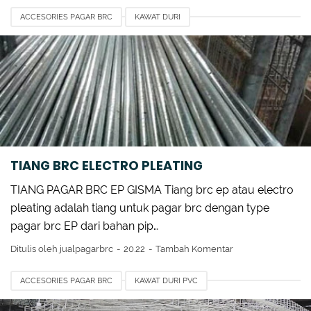
ACCESORIES PAGAR BRC
KAWAT DURI
KAWAT HARMONIKA GALVANISH
KAWAT SILET
MENGHITUNG KEKUATAN PAGAR BRC
PAGAR BRC GISMA
PAGAR BRC STOCKIST
PIPA HITAM
TIANG PAGAR BRC
TOPI TIANG BRC
TIANG BRC ELECTRO PLEATING
TIANG PAGAR BRC EP GISMA Tiang brc ep atau electro
pleating adalah tiang untuk pagar brc dengan type
pagar brc EP dari bahan pip…
Ditulis oleh
jualpagarbrc
20.22
Tambah Komentar
ACCESORIES PAGAR BRC
KAWAT DURI PVC
KAWAT HARMONIKA
PAGAR BRC DI JAKARTA