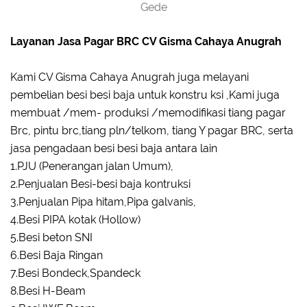
Gede
Layanan Jasa Pagar BRC CV Gisma Cahaya Anugrah
Kami CV Gisma Cahaya Anugrah juga melayani
pembelian besi besi baja untuk konstru ksi ,Kami juga
membuat /mem- produksi /memodifikasi tiang pagar
Brc, pintu brc,tiang pln/telkom, tiang Y pagar BRC, serta
jasa pengadaan besi besi baja antara lain
1.PJU (Penerangan jalan Umum),
2.Penjualan Besi-besi baja kontruksi
3.Penjualan Pipa hitam,Pipa galvanis,
4.Besi PIPA kotak (Hollow)
5.Besi beton SNI
6.Besi Baja Ringan
7.Besi Bondeck,Spandeck
8.Besi H-Beam