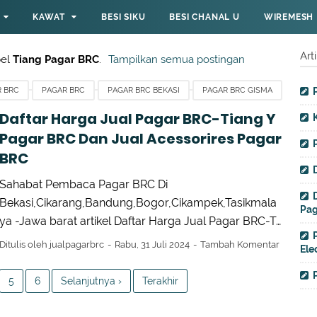
KAWAT
BESI SIKU
BESI CHANAL U
WIREMESH
Art
bel
Tiang Pagar BRC
.
Tampilkan semua postingan
R BRC
PAGAR BRC
PAGAR BRC BEKASI
PAGAR BRC GISMA
TIANG PJU OKTAGONAL
TIANG Y BANDARA TASIKMALAYA
Daftar Harga Jual Pagar BRC-Tiang Y
Pagar BRC Dan Jual Acessorires Pagar
BRC
Sahabat Pembaca Pagar BRC Di
Bekasi,Cikarang,Bandung,Bogor,Cikampek,Tasikmala
Pag
ya -Jawa barat artikel Daftar Harga Jual Pagar BRC-T…
Ditulis oleh
jualpagarbrc
Rabu, 31 Juli 2024
Tambah Komentar
Ele
5
6
Selanjutnya ›
Terakhir