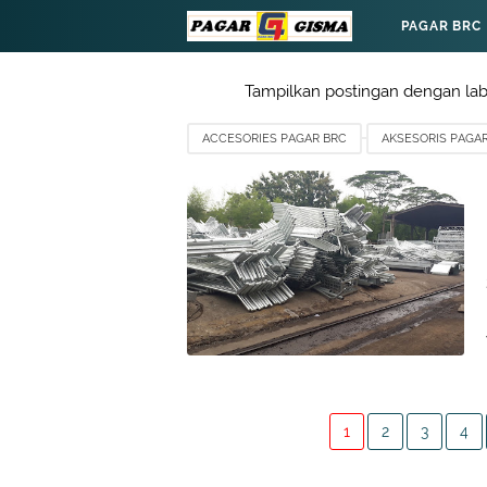
PAGAR BRC
Tampilkan postingan dengan la
ACCESORIES PAGAR BRC
AKSESORIS PAGA
PAGAR BRC JAWA BARAT
TIANG PAGAR BRC
1
2
3
4