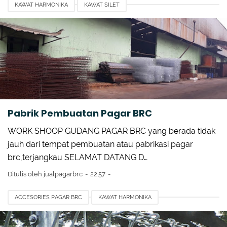
KAWAT HARMONIKA
KAWAT SILET
MENGHITUNG KEKUATAN PAGAR BRC
PAGAR BRC
PAGAR BRC DI JAKARTA
PAGAR BRC GISMA
PAGAR BRC SURABAYA
PAGAR BRC UNTUK PENGAMAN PADA PABRIK NIKE
Pabrik Pembuatan Pagar BRC
WORK SHOOP GUDANG PAGAR BRC yang berada tidak
jauh dari tempat pembuatan atau pabrikasi pagar
brc,terjangkau SELAMAT DATANG D…
Ditulis oleh
jualpagarbrc
22.57
ACCESORIES PAGAR BRC
KAWAT HARMONIKA
KAWAT SILET IMPORT
PAGAR BRC GISMA