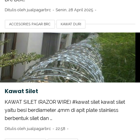
Ditulis oleh
jualpagarbrc
Senin, 28 April 2025
ACCESORIES PAGAR BRC
KAWAT DURI
KAWAT HARMONIKA PVC
KAWAT SILET
KAWAT SILET IMPORT
MENGHITUNG KEKUATAN PAGAR BRC
PAGAR BRC BEKASI
PAGAR BRC GISMA
PAGAR BRC STOCKIST
TIANG Y BANDARA TASIKMALAYA
Kawat Silet
KAWAT SILET (RAZOR WIRE) #kawat silet kawat silet
yaitu besi berdiameter 4mm di apit plate stainless
berbentuk silet dan …
Ditulis oleh
jualpagarbrc
22.58