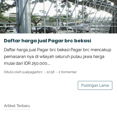
PAGAR BRC JAWA BARAT
PAGAR BRC TASIKMALAYA
PINTU DORONG PAGAR BRC
TIANG Y BANDARA TASIKMALAYA
Daftar harga jual Pagar brc bekasi
Daftar harga jual Pagar brc bekasi Pagar brc mencakup
pemasaran nya di wilayah seluruh pulau jawa harga
mulai dari IDR 250.000,…
Ditulis oleh
jualpagarbrc
22.56
2 Komentar
Postingan Lama
Artikel Terbaru