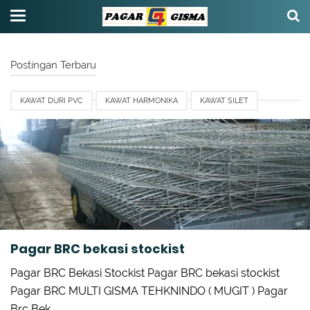
Postingan Terbaru
KAWAT DURI PVC
KAWAT HARMONIKA
KAWAT SILET
PAGAR BRC BEKASI
PAGAR BRC GISMA
PAGAR BRC STOCKIST
PAGAR BRC UNTUK PENGAMAN PADA PABRIK NIKE
PENGIRIMAN PAGAR BRC DAN ACESORIESS
TOPI TIANG BRC
Pagar BRC bekasi stockist
Pagar BRC Bekasi Stockist Pagar BRC bekasi stockist
Pagar BRC MULTI GISMA TEHKNINDO ( MUGIT ) Pagar
Brc Bek…