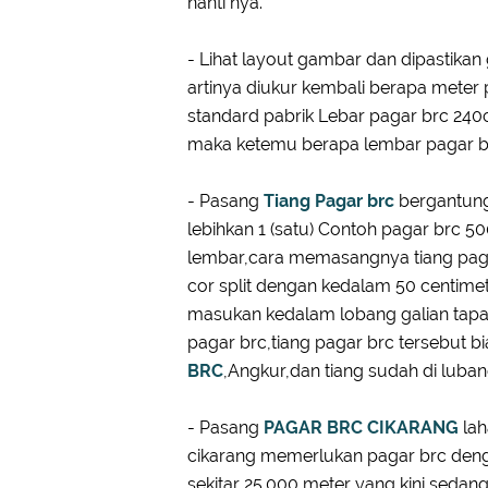
nanti nya.
- Lihat layout gambar dan dipastika
artinya diukur kembali berapa meter 
standard pabrik Lebar pagar brc 240c
maka ketemu berapa lembar pagar br
- Pasang
Tiang Pagar brc
bergantung
lebihkan 1 (satu) Contoh pagar brc 
lembar,cara memasangnya tiang paga
cor split dengan kedalam 50 centime
masukan kedalam lobang galian tapa
pagar brc,tiang pagar brc tersebut b
BRC
,Angkur,dan tiang sudah di luban
- Pasang
PAGAR BRC CIKARANG
la
cikarang memerlukan pagar brc deng
sekitar 25.000 meter yang kini seda