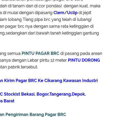
dah di tanam dan di cor pondasi dengan kuat, maka
a di mulai dengan dipasang
Clem/Uclip
di jepit
m lobang Tiang pipa brc yang telah di lubangi
an pagar brc nya dengan sama rata ketinggian di
iang,sedangkan dari bawah tanah ketinggian gantung
asang semua
PINTU PAGAR BRC
di pasang pada arean
sanya dengan Lebar pintu 12 meter
PINTU DORONG
an pabrik tersebut.
an Kirim Pagar BRC Ke Cikarang Kawasan Industri
C Stockist Bekasi, Bogor,Tangerang,Depok,
a Barat
an Pengiriman Barang Pagar BRC