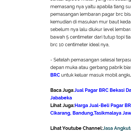
memasang nya yaitu apabila tiang su
pemasangan lembaran pagar brc bis
kemudian di masukan mur baut kedala
sebelum nya lalu diukur level lembar
bawah 5 centimeter dari tutup topi t
brc 10 centimeter ideal nya,
- Setelah pemasangan selesai terp
depan muka atau gerbang pabrik bia
BRC
untuk keluar masuk mobil angkut
Baca Juga
:
Jual Pagar BRC Bekasi D
Jababeka
Lihat Jug
a:
Harga Jual-Beli Pagar BR
Cikarang, Bandung,Tasikmalaya Jaw
Lihat Youtube Channel:
Jasa Angkut