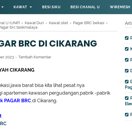
KAWAT
BESI SIKU
BESI CHANAL U
WIREMESH
nal U (UNP)
›
Kawat Duri
›
Kawat silet
›
Pagar BRC bekasi
›
Art
Pagar brc tasikmalaya
AR BRC DI CIKARANG
ber 2023
Tambah Komentar
YAH CIKARANG
si,jawa barat bisa kita lihat pesat nya
Pag
 apartemen kawasan pergudangan,pabrik -pabrik
ik PAGAR BRC
,di Cikarang.
Ele
t
BRC