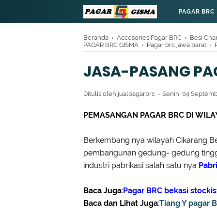
PAGAR BRC
Beranda
›
Accesories Pagar BRC
›
Besi Cha
PAGAR BRC GISMA
›
Pagar brc jawa barat
›
JASA-PASANG PAG
Ditulis oleh
jualpagarbrc
Senin, 04 Septem
PEMASANGAN PAGAR BRC DI WILA
Berkembang nya wilayah Cikarang Beka
pembangunan gedung- gedung tinggi
industri pabrikasi salah satu nya
Pabr
Baca Juga
:
Pagar BRC bekasi stockis
Baca dan Lihat Juga
:
Tiang Y pagar 