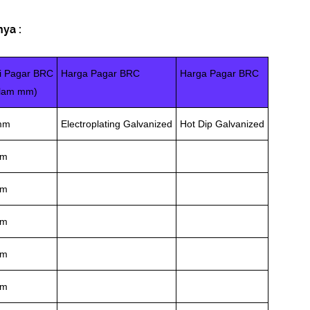
ya :
i Pagar BRC
Harga Pagar BRC
Harga Pagar BRC
lam mm)
mm
Electroplating Galvanized
Hot Dip Galvanized
mm
mm
mm
mm
mm