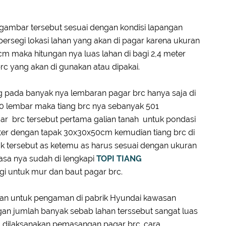
n gambar tersebut sesuai dengan kondisi lapangan
persegi lokasi lahan yang akan di pagar karena ukuran
m maka hitungan nya luas lahan di bagi 2,4 meter
c yang akan di gunakan atau dipakai.
 pada banyak nya lembaran pagar brc hanya saja di
500 lembar maka tiang brc nya sebanyak 501
r brc tersebut pertama galian tanah untuk pondasi
ter dengan tapak 30x30x50cm kemudian tiang brc di
k tersebut as ketemu as harus sesuai dengan ukuran
iasa nya sudah di lengkapi
TOPI TIANG
gi untuk mur dan baut pagar brc.
han untuk pengaman di pabrik Hyundai kawasan
an jumlah banyak sebab lahan terssebut sangat luas
ng dilaksanakan pemasangan pagar brc. cara