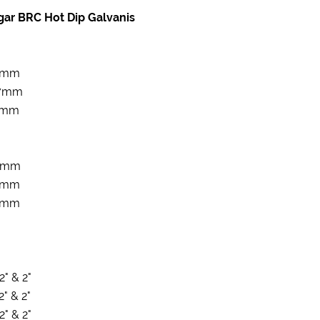
gar BRC Hot Dip Galvanis
 6mm
 7mm
 8mm
 6mm
 7mm
 8mm
" & 2"
" & 2"
" & 2"