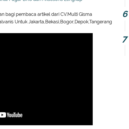
an bagi pembaca artikel dari CV.Multi Gisma
alvanis Untuk Jakarta,Bekasi,Bogor,Depok,Tangerang