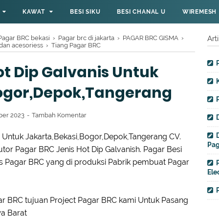
KAWAT
BESI SIKU
BESI CHANAL U
WIREMESH
Pagar BRC bekasi
›
Pagar brc di jakarta
›
PAGAR BRC GISMA
›
Art
dan acesoriess
›
Tiang Pagar BRC
ot Dip Galvanis Untuk
Bogor,Depok,Tangerang
ber 2023
Tambah Komentar
Untuk Jakarta,Bekasi,Bogor,Depok,Tangerang CV.
Pag
utor Pagar BRC Jenis Hot Dip Galvanish. Pagar Besi
nis Pagar BRC yang di produksi Pabrik pembuat Pagar
Ele
gar BRC tujuan Project Pagar BRC kami Untuk Pasang
a Barat