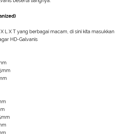
lvanis beserta tiangnya:
anized)
 L X T yang berbagai macam, di sini kita masukkan
agar HD-Galvanis
5mm
5,5mm
6mm
4mm
mm
,5mm
6mm
7mm