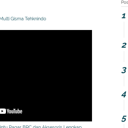
Pos
 Multi Gisma Tehknindo
Pintu Pagar BRC dan Aksesoris Lengkap