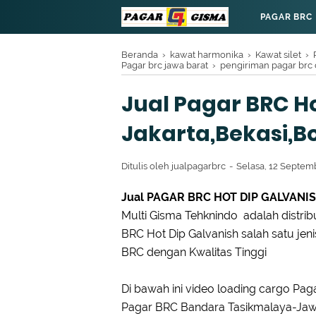
PAGAR BRC
Beranda
›
kawat harmonika
›
Kawat silet
›
Pagar brc jawa barat
›
pengiriman pagar brc 
Jual Pagar BRC H
Jakarta,Bekasi,
Ditulis oleh
jualpagarbrc
Selasa, 12 Septem
Jual PAGAR BRC HOT DIP GALVANIS
Multi Gisma Tehknindo adalah distrib
BRC Hot Dip Galvanish salah satu je
BRC dengan Kwalitas Tinggi
Di bawah ini video loading cargo Pa
Pagar BRC Bandara Tasikmalaya-Jaw