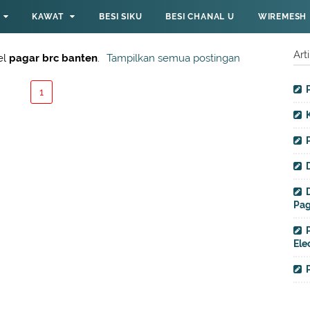
KAWAT
BESI SIKU
BESI CHANAL U
WIREMESH
Art
el
pagar brc banten
.
Tampilkan semua postingan
1
Pag
Ele